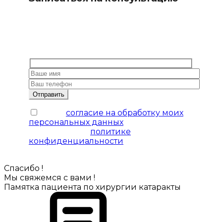
С собой нужно взять паспорт и СНИЛС.
Оставьте заявку – наши специалисты
оперативно свяжутся с вами и ответят
на все вопросы.)
Я даю
согласие на обработку моих
персональных данных
на условиях,
изложенных в
политике
конфиденциальности
Спасибо !
Мы свяжемся с вами !
Памятка пациента по хирургии катаракты