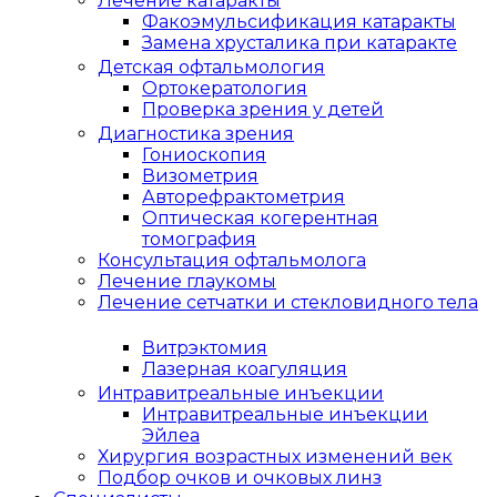
Лечение катаракты
Факоэмульсификация катаракты
Замена хрусталика при катаракте
Детская офтальмология
Ортокератология
Проверка зрения у детей
Диагностика зрения
Гониоскопия
Визометрия
Авторефрактометрия
Оптическая когерентная
томография
Консультация офтальмолога
Лечение глаукомы
Лечение сетчатки и стекловидного тела
Витрэктомия
Лазерная коагуляция
Интравитреальные инъекции
Интравитреальные инъекции
Эйлеа
Хирургия возрастных изменений век
Подбор очков и очковых линз